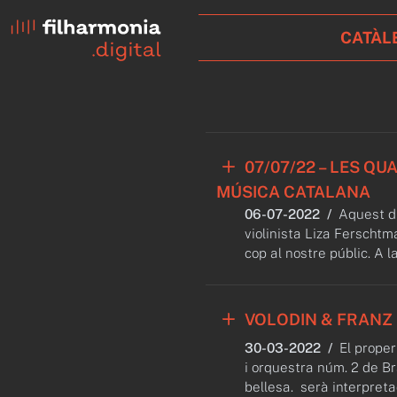
CATÀL
07/07/22 – LES QU
MÚSICA CATALANA
06-07-2022
/
Aquest di
violinista Liza Ferschtm
cop al nostre públic. A l
VOLODIN & FRANZ 
30-03-2022
/
El proper
i orquestra núm. 2 de B
bellesa. serà interpretad