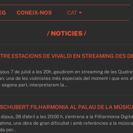
EG
CONEIX-NOS
CAT
/ NOTICIES /
ATRE ESTACIONS DE VIVALDI EN STREAMING DES D
jous 7 de juliol a les 20h, gaudirem en streaming de les Quatre
an, una de les violinistes més especials del moment i que ens 
a segona part, interpretarem la...
SCHUBERT FILHARMONIA AL PALAU DE LA MÚSIC
 dijous, 28 d’abril a les 20:00 h, s’entrena a la Filharmonia Digit
rahms, una obra de gran dificultat i amb referències a la músic
a per...