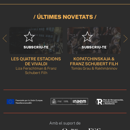
/ ÚLTIMES NOVETATS /
SUBSCRIU-TE
SUBSCRIU-TE
EL
LES QUATRE ESTACIONS
KOPATCHINSKAJA &
rt
DE VIVALDI
FRANZ SCHUBERT FILH
Liza Ferschtman & Franz
Tomàs Grau & Rakhmàninov
C
Schubert Filh
Amb el suport de