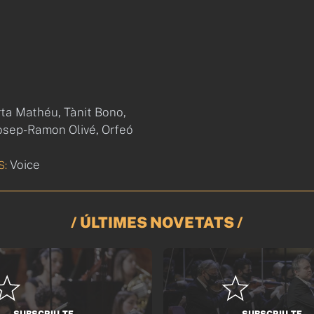
ta Mathéu, Tànit Bono,
osep-Ramon Olivé, Orfeó
Voice
S:
/ ÚLTIMES NOVETATS /
SUBSCRIU-TE
SUBSCRIU-TE