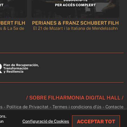
RT
PER ACCÉS COMPLERT
BERT FILH
PERIANES & FRANZ SCHUBERT FILH
L
s & La 5a de
El 21 de Mozart i la Italiana de Mendelssohn
/ SOBRE FILHARMONIA DIGITAL HALL /
s
-
Política de Privacitat
-
Termes i condicions d’ús
-
Contacte
ors.
ACCEPTAR TOT
un
Configuració de Cookies