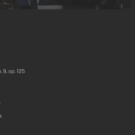
9, op. 125
n
a