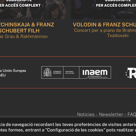
ER ACCÉS COMPLERT
PER ACCÉS COMPLE
CHINSKAJA & FRANZ
VOLODIN & FRANZ SCHU
SCHUBERT FILH
Concert per a piano de Brahm
Txaikovski
s Grau & Rakhmàninov
Noticies
-
Newsletter
-
FAQ
cia de navegació recordant les teves preferències de visites anteri
otes formes, entrant a "Configuració de les cookies" pots realitzar 